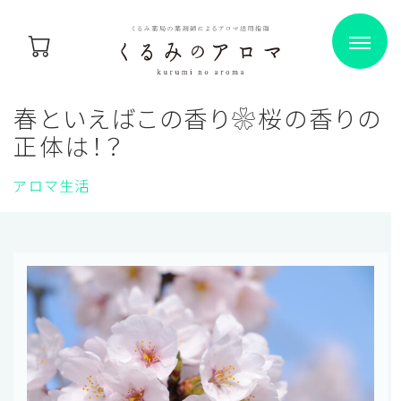
春といえばこの香り❀桜の香りの
正体は！？
アロマ生活