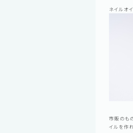
○アロマ
ネイルオ