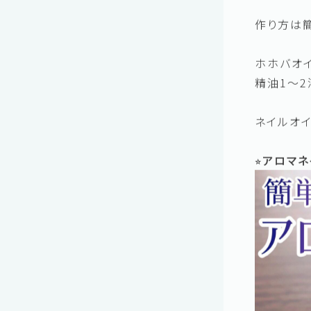
市販のも
イルを作
作り方は
ホホバオイ
精油1〜2
ネイルオ
⭐︎アロマ