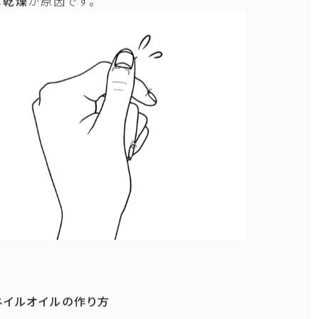
い、薄い
の繰り返すささくれ
は
乾燥
が原因です。