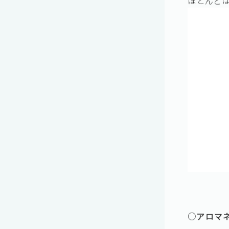
・甘皮が厚
・爪の周り
ほとんど