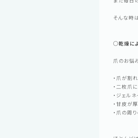
冬は、爪
空気の乾
また毎日
そんな時
○乾燥に
爪のお悩
・爪が割
・二枚爪
・ジェルネ