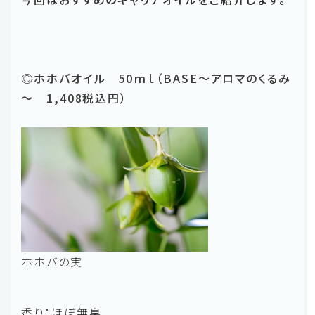
◎ホホバオイル 50ｍｌ（BASE～アロマのくるみ
～ 1,408税込円）
ホホバの実
香り：ほぼ無臭