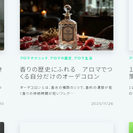
21
2026/1/7
アロマテクニック
アロマの歴史
アロマ生活
ア
き
香りの歴史にふれる アロマでつ
くる自分だけのオーデコロン
つ
オーデコロンとは、香水の種類の1つで、香料の濃度が低
1
く香りの持続時間が短いフレグ…
の