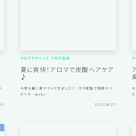
29
2025/10/15
アロマテクニック
アロマ生活
ア
眠
夏に爽快！アロマで炭酸ヘアケア
♪
り、
今年も暑い夏がやってきました！！ 汗や皮脂で頭皮がベ
大
タベタ…&nbs…
だ