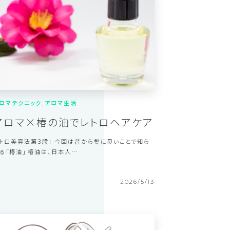
ロマテクニック
アロマ生活
アロマ×椿の油でレトロヘアケア
トロ美容法第３段！ 今回は昔から髪に良いことで知ら
る「椿油」 椿油は、日本人…