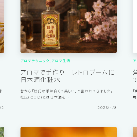
15
2026/6/17
アロマテクニック
アロマ生活
ア
アロマで手作り レトロブームに
日本酒化粧水
米
昔から「杜氏の手は白くて美しい」と言われてきました。
「
杜氏(とうじ)とは日本酒を…
角