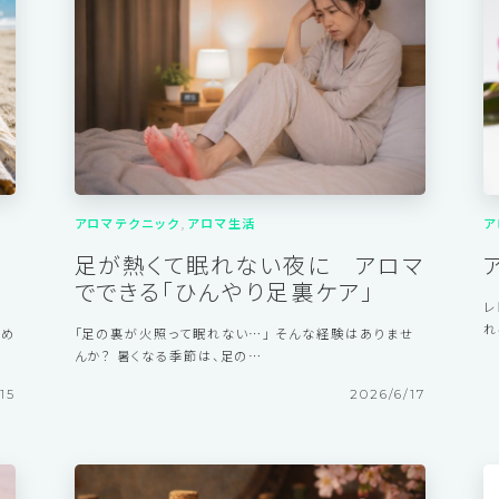
5年
2024年
2023年
2022年
アロマテクニック
アロマ生活
ア
手
足が熱くて眠れない夜に アロマ
でできる「ひんやり足裏ケア」
レ
れ
止め
「足の裏が火照って眠れない…」 そんな経験はありませ
んか？ 暑くなる季節は、足の…