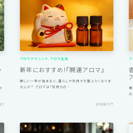
22
2026/4/8
アロマテクニック
アロマ生活
ア
シ
新年におすすめ!『開運アロマ』
新しい一年が始まると、暮らしや気持ちを整えたくなりま
せんか？ アロマは「気持ちの…
や
寒
の