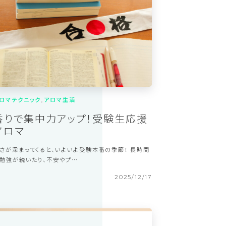
2026/3/4
ロマテクニック
アロマ生活
香りで集中力アップ！受験生応援
アロマ
さが深まってくると、いよいよ受験本番の季節！ 長時間
勉強が続いたり、不安やプ…